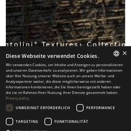
Antolini
Textures
Collectio
®
+
×
Diese Webseite verwendet Cookies.
ENTDECKEN SIE UNSERE SAMMLUNG
Wir verwenden Cookies, um Inhalte und Anzeigen zu personalisieren
ITALIAN
und unseren Datenverkehr zu analysieren. Wir geben Informationen
über Ihre Nutzung unserer Website auch an unsere Werbe- und
ENGLISH
Analysepartner weiter, die diese möglicherweise mit anderen
Informationen kombinieren, die Sie ihnen bereitgestellt haben oder
SPANISH
die sie im Rahmen Ihrer Nutzung ihrer Dienste gesammelt haben.
Privacy policy
GERMAN
UNBEDINGT ERFORDERLICH
PERFORMANCE
RUSSIAN
FRENCH
TARGETING
FUNKTIONALITÄT