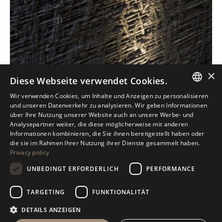
×
Diese Webseite verwendet Cookies.
Wir verwenden Cookies, um Inhalte und Anzeigen zu personalisieren
ITALIAN
und unseren Datenverkehr zu analysieren. Wir geben Informationen
über Ihre Nutzung unserer Website auch an unsere Werbe- und
ENGLISH
Analysepartner weiter, die diese möglicherweise mit anderen
Informationen kombinieren, die Sie ihnen bereitgestellt haben oder
SPANISH
Antolini Luigi
& C. S.p.a.
®
die sie im Rahmen Ihrer Nutzung ihrer Dienste gesammelt haben.
Gesellschaft nach italienischem Recht
Privacy policy
GERMAN
RECHTSSITZ
UNBEDINGT ERFORDERLICH
PERFORMANCE
RUSSIAN
in der Via Napoleone, 6
37015 Sant’Ambrogio di Valpolicella
VERONA
FRENCH
TARGETING
FUNKTIONALITÄT
DETAILS ANZEIGEN
Firmenregister von Verona