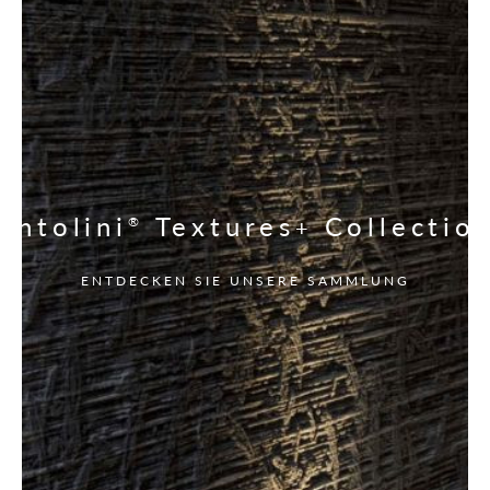
Antolini
Textures
Collectio
®
+
ENTDECKEN SIE UNSERE SAMMLUNG