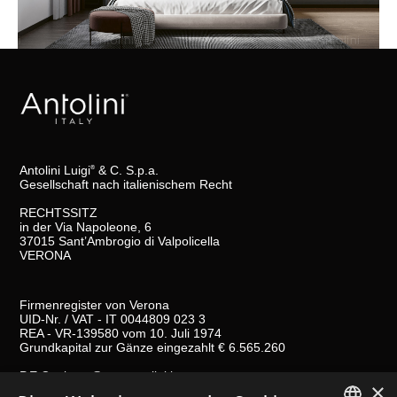
Antolini Luigi
& C. S.p.a.
®
Gesellschaft nach italienischem Recht
RECHTSSITZ
in der Via Napoleone, 6
37015 Sant’Ambrogio di Valpolicella
VERONA
Firmenregister von Verona
UID-Nr. / VAT - IT 0044809 023 3
REA - VR-139580 vom 10. Juli 1974
Grundkapital zur Gänze eingezahlt € 6.565.260
P.E.C.
al.spa@pec.antolini.it
×