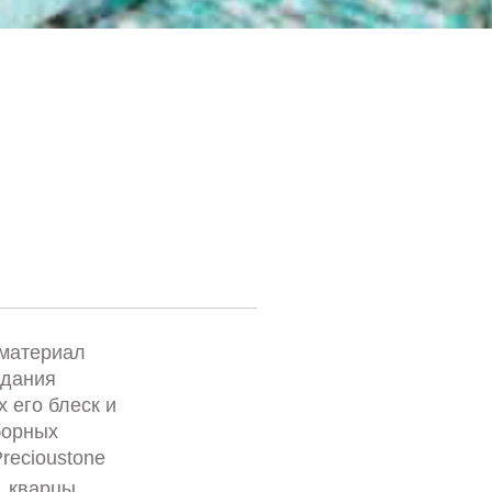
 материал
здания
 его блеск и
борных
recioustone
, кварцы,