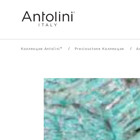
Коллекция Antolini
/
Precioustone Коллекция
/
A
®