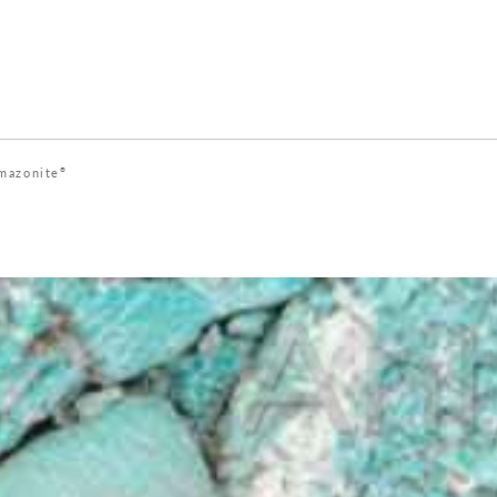
mazonite
®