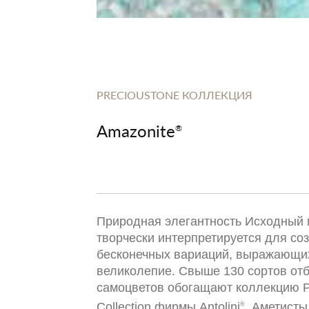
PRECIOUSTONE КОЛЛЕКЦИЯ
Amazonite
®
Природная элегантность Исходный
творчески интерпретируется для со
бесконечных вариаций, выражающих
великолепие. Свыше 130 сортов от
самоцветов обогащают коллекцию P
Collection фирмы Antolini
. Аметисты
®