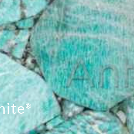
nite
®