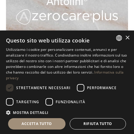
Antolini
SCOPRI LA NOSTRA TECNOLOGIA
×
Questo sito web utilizza cookie
Utilizziamo i cookie per personalizzare contenuti, annunci e per
ITALIAN
analizzare il nostro traffico. Condividiamo inoltre informazioni sul tuo
utilizzo del nostro sito con i nostri partner pubblicitari e di analisi che
ENGLISH
potrebbero combinarle con altre informazioni che hai fornito loro o
che hanno raccolto dal tuo utilizzo dei loro servizi.
Informativa sulla
SPANISH
privacy
GERMAN
STRETTAMENTE NECESSARI
PERFORMANCE
RUSSIAN
TARGETING
FUNZIONALITÀ
FRENCH
MOSTRA DETTAGLI
ACCETTA TUTTO
RIFIUTA TUTTO