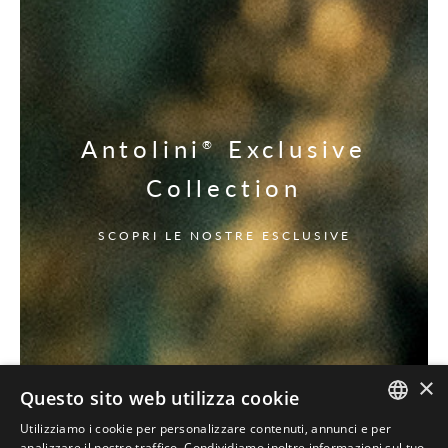
Antolini
Exclusive
®
Collection
SCOPRI LE NOSTRE ESCLUSIVE
×
Questo sito web utilizza cookie
Utilizziamo i cookie per personalizzare contenuti, annunci e per
ITALIAN
analizzare il nostro traffico. Condividiamo inoltre informazioni sul tuo