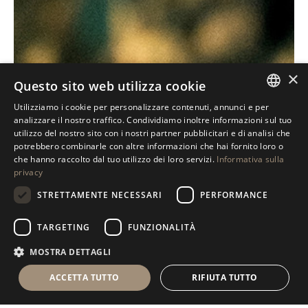
×
Questo sito web utilizza cookie
Utilizziamo i cookie per personalizzare contenuti, annunci e per
ITALIAN
analizzare il nostro traffico. Condividiamo inoltre informazioni sul tuo
utilizzo del nostro sito con i nostri partner pubblicitari e di analisi che
ENGLISH
potrebbero combinarle con altre informazioni che hai fornito loro o
che hanno raccolto dal tuo utilizzo dei loro servizi.
Informativa sulla
SPANISH
privacy
GERMAN
STRETTAMENTE NECESSARI
PERFORMANCE
RUSSIAN
TARGETING
FUNZIONALITÀ
FRENCH
MOSTRA DETTAGLI
ACCETTA TUTTO
RIFIUTA TUTTO