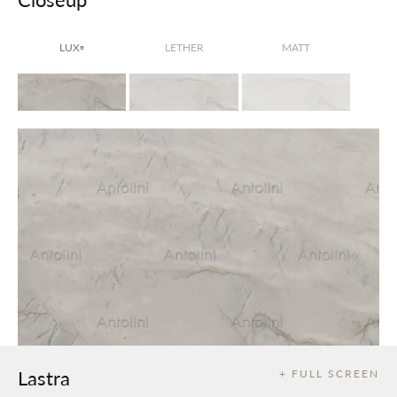
LUX
LETHER
MATT
®
Lastra
+ FULL SCREEN