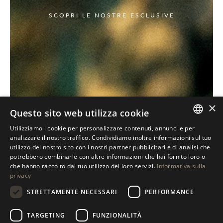
SCOPRI LE NOSTRE ESCLUSIVE
×
Questo sito web utilizza cookie
Utilizziamo i cookie per personalizzare contenuti, annunci e per
ITALIAN
analizzare il nostro traffico. Condividiamo inoltre informazioni sul tuo
utilizzo del nostro sito con i nostri partner pubblicitari e di analisi che
ENGLISH
potrebbero combinarle con altre informazioni che hai fornito loro o
che hanno raccolto dal tuo utilizzo dei loro servizi.
Informativa sulla
SPANISH
privacy
GERMAN
STRETTAMENTE NECESSARI
PERFORMANCE
RUSSIAN
TARGETING
FUNZIONALITÀ
FRENCH