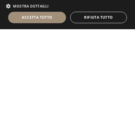
MOSTRA DETTAGLI
ACCETTA TUTTO
RIFIUTA TUTTO
Antolini Luigi
& C. S.p.a.
®
Società di diritto italiano
SEDE LEGALE
in Via Napoleone, 6
37015 Sant'Ambrogio di Valpolicella
VERONA
Registro delle Imprese di Verona
P.IVA / VAT - IT 0044809 023 3
REA - VR-139580 del 10 Luglio 1974
Capitale Sociale € 6.565.260 I.V.