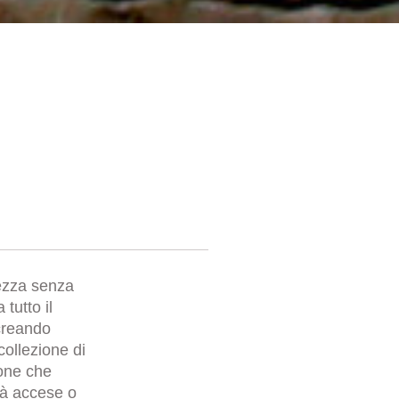
lezza senza
 tutto il
creando
collezione di
tone che
tà accese o