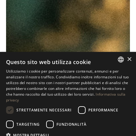
Antolini
Exclusive
®
×
Questo sito web utilizza cookie
Collection
Utilizziamo i cookie per personalizzare contenuti, annunci e per
ITALIAN
analizzare il nostro traffico. Condividiamo inoltre informazioni sul tuo
SCOPRI LE NOSTRE ESCLUSIVE
utilizzo del nostro sito con i nostri partner pubblicitari e di analisi che
ENGLISH
potrebbero combinarle con altre informazioni che hai fornito loro o
che hanno raccolto dal tuo utilizzo dei loro servizi.
Informativa sulla
SPANISH
privacy
GERMAN
STRETTAMENTE NECESSARI
PERFORMANCE
RUSSIAN
TARGETING
FUNZIONALITÀ
FRENCH
MOSTRA DETTAGLI