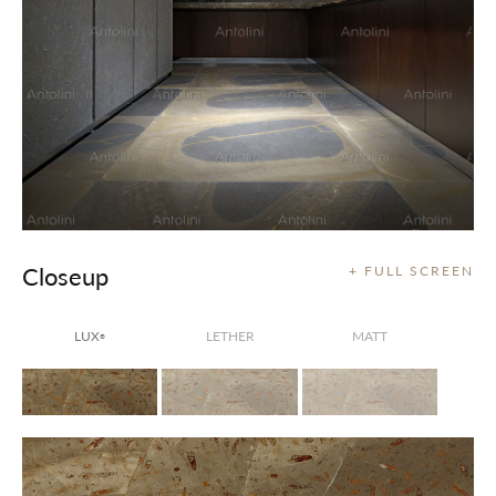
Closeup
+ FULL SCREEN
LUX
LETHER
MATT
®