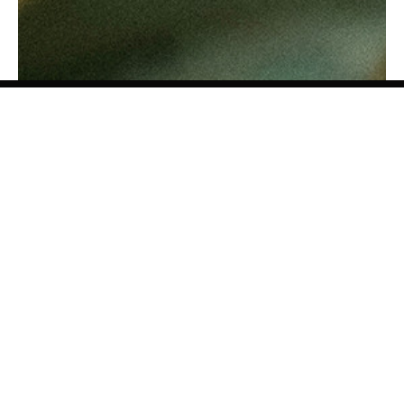
Antolini Luigi
& C. S.p.a.
®
Società di diritto italiano
SEDE LEGALE
in Via Napoleone, 6
37015 Sant'Ambrogio di Valpolicella
VERONA
Registro delle Imprese di Verona
P.IVA / VAT - IT 0044809 023 3
REA - VR-139580 del 10 Luglio 1974
Capitale Sociale € 6.565.260 I.V.