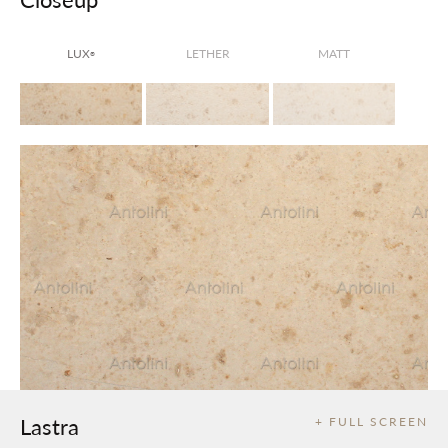
LUX
LETHER
MATT
®
Lastra
+ FULL SCREEN