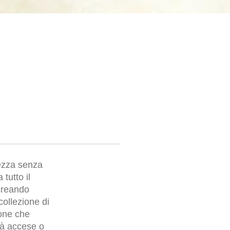
lezza senza
 tutto il
creando
collezione di
tone che
tà accese o