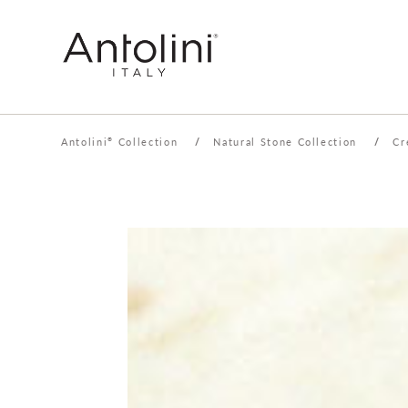
Antolini
Collection
/
Natural Stone Collection
/
Cr
®