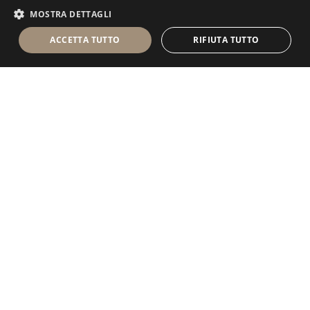
MOSTRA DETTAGLI
ACCETTA TUTTO
RIFIUTA TUTTO
Antolini Luigi
& C. S.p.a.
®
Società di diritto italiano
SEDE LEGALE
in Via Napoleone, 6
37015 Sant'Ambrogio di Valpolicella
VERONA
Registro delle Imprese di Verona
P.IVA / VAT - IT 0044809 023 3
REA - VR-139580 del 10 Luglio 1974
Capitale Sociale € 6.565.260 I.V.