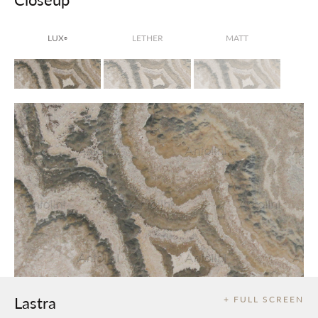
LUX
LETHER
MATT
®
Lastra
+ FULL SCREEN