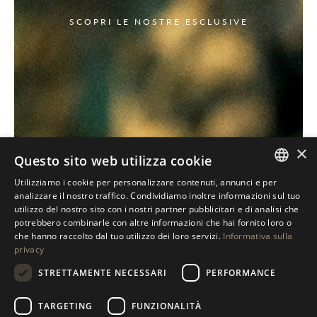
SCOPRI LE NOSTRE ESCLUSIVE
×
Questo sito web utilizza cookie
Utilizziamo i cookie per personalizzare contenuti, annunci e per
ITALIAN
analizzare il nostro traffico. Condividiamo inoltre informazioni sul tuo
utilizzo del nostro sito con i nostri partner pubblicitari e di analisi che
ENGLISH
potrebbero combinarle con altre informazioni che hai fornito loro o
che hanno raccolto dal tuo utilizzo dei loro servizi.
Informativa sulla
SPANISH
privacy
GERMAN
STRETTAMENTE NECESSARI
PERFORMANCE
RUSSIAN
TARGETING
FUNZIONALITÀ
FRENCH