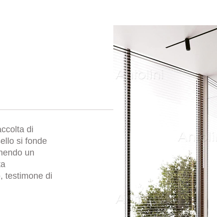
ccolta di
ello si fonde
onendo un
ta
, testimone di