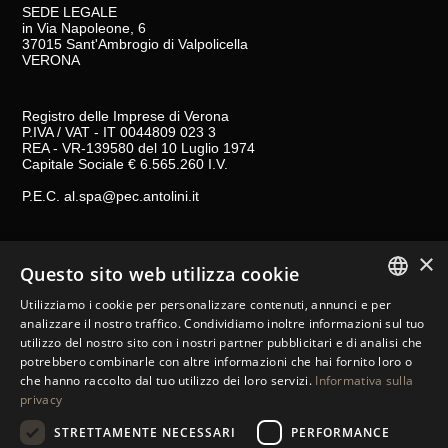
SEDE LEGALE
in Via Napoleone, 6
37015 Sant'Ambrogio di Valpolicella
VERONA
Registro delle Imprese di Verona
P.IVA / VAT - IT 0044809 023 3
REA - VR-139580 del 10 Luglio 1974
Capitale Sociale € 6.565.260 I.V.
P.E.C.
al.spa@pec.antolini.it
CONDIZIONI GENERALI DI VENDITA
×
Questo sito web utilizza cookie
NOTE LEGALI
Utilizziamo i cookie per personalizzare contenuti, annunci e per
COOKIES
ITALIAN
analizzare il nostro traffico. Condividiamo inoltre informazioni sul tuo
MODELLO 231
utilizzo del nostro sito con i nostri partner pubblicitari e di analisi che
ENGLISH
potrebbero combinarle con altre informazioni che hai fornito loro o
STORE LOCATOR
che hanno raccolto dal tuo utilizzo dei loro servizi.
Informativa sulla
SPANISH
privacy
CONTATTI
GERMAN
STRETTAMENTE NECESSARI
PERFORMANCE
FOLLOW US