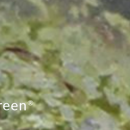
reen
®