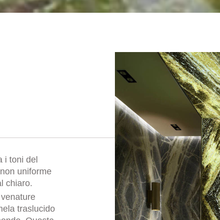
i toni del
e non uniforme
l chiaro.
 venature
mela traslucido