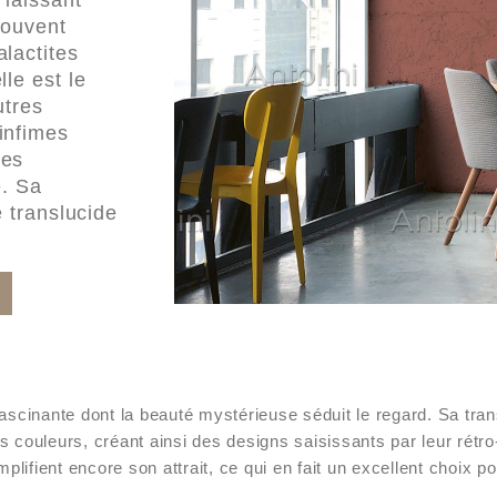
 laissant
souvent
alactites
lle est le
utres
infimes
ues
e. Sa
e translucide
fascinante dont la beauté mystérieuse séduit le regard. Sa tran
es couleurs, créant ainsi des designs saisissants par leur rétr
lifient encore son attrait, ce qui en fait un excellent choix p