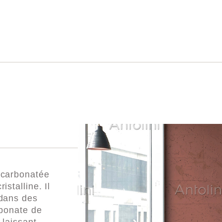
 carbonatée
stalline. Il
 dans des
rbonate de