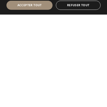
ACCEPTER TOUT
REFUSER TOUT
Antolini Luigi
& C. S.p.a.
®
Société de droit italien
SIÈGE SOCIAL
Via Napoleone, 6
37015 Sant’Ambrogio di Valpolicella
VERONA
Registre des entreprises de Vérone
Num. intracom. / VAT - IT 0044809 023 3
REA - VR-139580 du 10 juillet 1974
Capital social € 6.565.260 E.V.
P.E.C.
al.spa@pec.antolini.it