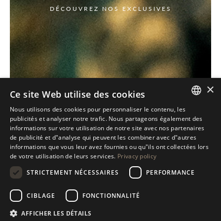
DÉCOUVREZ NOS EXCLUSIVES
×
Ce site Web utilise des cookies
Nous utilisons des cookies pour personnaliser le contenu, les
ITALIAN
publicités et analyser notre trafic. Nous partageons également des
informations sur votre utilisation de notre site avec nos partenaires
ENGLISH
de publicité et d"analyse qui peuvent les combiner avec d"autres
informations que vous leur avez fournies ou qu"ils ont collectées lors
SPANISH
de votre utilisation de leurs services.
Privacy policy
GERMAN
STRICTEMENT NÉCESSAIRES
PERFORMANCE
RUSSIAN
CIBLAGE
FONCTIONNALITÉ
FRENCH
AFFICHER LES DÉTAILS