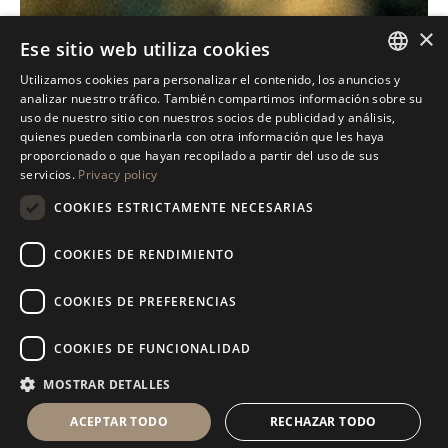
×
Ese sitio web utiliza cookies
Utilizamos cookies para personalizar el contenido, los anuncios y
ITALIAN
analizar nuestro tráfico. También compartimos información sobre su
uso de nuestro sitio con nuestros socios de publicidad y análisis,
ENGLISH
quienes pueden combinarla con otra información que les haya
proporcionado o que hayan recopilado a partir del uso de sus
SPANISH
servicios.
Privacy policy
GERMAN
COOKIES ESTRICTAMENTE NECESARIAS
RUSSIAN
COOKIES DE RENDIMIENTO
FRENCH
COOKIES DE PREFERENCIAS
COOKIES DE FUNCIONALIDAD
MOSTRAR DETALLES
ACEPTAR TODO
RECHAZAR TODO