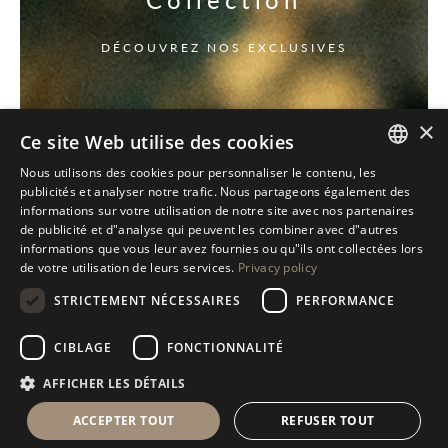
DÉCOUVREZ NOS EXCLUSIVES
×
Ce site Web utilise des cookies
Nous utilisons des cookies pour personnaliser le contenu, les
ITALIAN
publicités et analyser notre trafic. Nous partageons également des
informations sur votre utilisation de notre site avec nos partenaires
ENGLISH
de publicité et d"analyse qui peuvent les combiner avec d"autres
informations que vous leur avez fournies ou qu"ils ont collectées lors
SPANISH
de votre utilisation de leurs services.
Privacy policy
GERMAN
STRICTEMENT NÉCESSAIRES
PERFORMANCE
RUSSIAN
CIBLAGE
FONCTIONNALITÉ
FRENCH
AFFICHER LES DÉTAILS
ACCEPTER TOUT
REFUSER TOUT