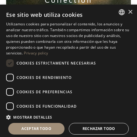
×
Ese sitio web utiliza cookies
DESCUBRE NUESTRAS EXCLUSIVAS
Utilizamos cookies para personalizar el contenido, los anuncios y
ITALIAN
analizar nuestro tráfico. También compartimos información sobre su
uso de nuestro sitio con nuestros socios de publicidad y análisis,
ENGLISH
quienes pueden combinarla con otra información que les haya
proporcionado o que hayan recopilado a partir del uso de sus
SPANISH
servicios.
Privacy policy
GERMAN
COOKIES ESTRICTAMENTE NECESARIAS
RUSSIAN
COOKIES DE RENDIMIENTO
FRENCH
COOKIES DE PREFERENCIAS
COOKIES DE FUNCIONALIDAD
MOSTRAR DETALLES
ACEPTAR TODO
RECHAZAR TODO