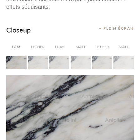
effets séduisants.
Closeup
+ PLEIN ÉCRAN
LUX
LETHER
LUX
MATT
LETHER
MATT
®
®