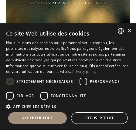
DÉCOUVREZ NOS EXCLUSIVES
×
Ce site Web utilise des cookies
Nous utilisons des cookies pour personnaliser le contenu, les
ITALIAN
publicités et analyser notre trafic. Nous partageons également des
informations sur votre utilisation de notre site avec nos partenaires
ENGLISH
de publicité et d"analyse qui peuvent les combiner avec d"autres
informations que vous leur avez fournies ou qu"ils ont collectées lors
SPANISH
de votre utilisation de leurs services.
Privacy policy
GERMAN
STRICTEMENT NÉCESSAIRES
PERFORMANCE
RUSSIAN
CIBLAGE
FONCTIONNALITÉ
FRENCH
AFFICHER LES DÉTAILS
ACCEPTER TOUT
REFUSER TOUT