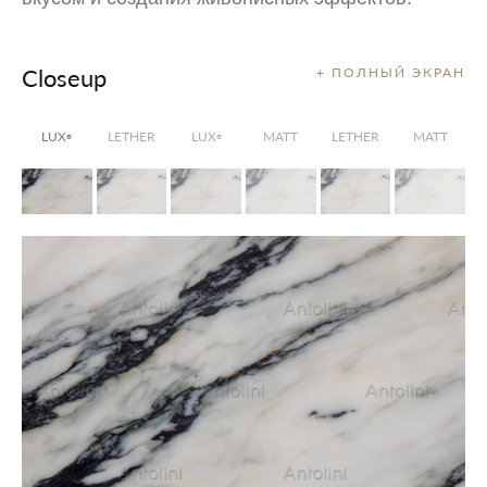
Closeup
+ ПОЛНЫЙ ЭКРАН
LUX
LETHER
LUX
MATT
LETHER
MATT
®
®