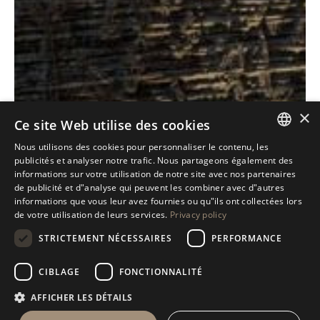
×
Ce site Web utilise des cookies
Antolini
Textures
Collectio
®
+
Nous utilisons des cookies pour personnaliser le contenu, les
ITALIAN
publicités et analyser notre trafic. Nous partageons également des
informations sur votre utilisation de notre site avec nos partenaires
DÉCOUVREZ NOTRE COLLECTION
ENGLISH
de publicité et d"analyse qui peuvent les combiner avec d"autres
informations que vous leur avez fournies ou qu"ils ont collectées lors
SPANISH
de votre utilisation de leurs services.
Privacy policy
GERMAN
STRICTEMENT NÉCESSAIRES
PERFORMANCE
RUSSIAN
CIBLAGE
FONCTIONNALITÉ
FRENCH
AFFICHER LES DÉTAILS