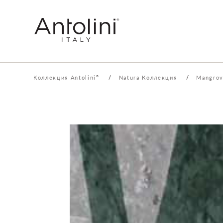
Коллекция Antolini
/
Natura Коллекция
/
Mangrov
®