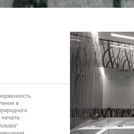
иверженность
ления в
природного
 начала.
ntolini
®
помещения