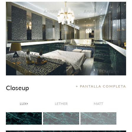
Closeup
+ PANTALLA COMPLETA
LUX
LETHER
MATT
®