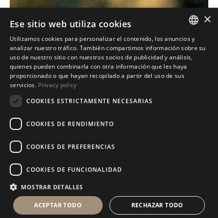
×
Ese sitio web utiliza cookies
Utilizamos cookies para personalizar el contenido, los anuncios y
ITALIAN
analizar nuestro tráfico. También compartimos información sobre su
uso de nuestro sitio con nuestros socios de publicidad y análisis,
ENGLISH
quienes pueden combinarla con otra información que les haya
proporcionado o que hayan recopilado a partir del uso de sus
SPANISH
servicios.
Privacy policy
GERMAN
COOKIES ESTRICTAMENTE NECESARIAS
RUSSIAN
COOKIES DE RENDIMIENTO
FRENCH
COOKIES DE PREFERENCIAS
COOKIES DE FUNCIONALIDAD
MOSTRAR DETALLES
ACEPTAR TODO
RECHAZAR TODO