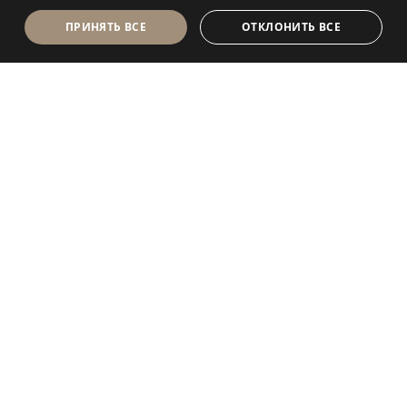
ПРИНЯТЬ ВСЕ
ОТКЛОНИТЬ ВСЕ
Antolini Luigi
& C. S.p.a.
®
Компания, осуществляющая деятельность согласно
законодательству Италии
ЮРИДИЧЕСКИЙ АДРЕС
in Via Napoleone, 6
37015 Sant’Ambrogio di Valpolicella
VERONA
Регистр юридических лиц Вероны
P.IVA / VAT (Номер плательщика НДС) - IT 0044809
023 3
REA - VR-139580 от 10 июля 1974 г.
Уставный капитал € 6 565 260 полностью внесенный
Электронный адрес P.E.C.
al.spa@pec.antolini.it