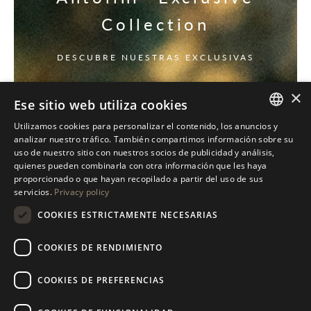
Collection
DESCUBRE NUESTRAS EXCLUSIVAS
×
Ese sitio web utiliza cookies
Utilizamos cookies para personalizar el contenido, los anuncios y
ITALIAN
analizar nuestro tráfico. También compartimos información sobre su
uso de nuestro sitio con nuestros socios de publicidad y análisis,
ENGLISH
quienes pueden combinarla con otra información que les haya
proporcionado o que hayan recopilado a partir del uso de sus
SPANISH
servicios.
Privacy policy
GERMAN
COOKIES ESTRICTAMENTE NECESARIAS
RUSSIAN
COOKIES DE RENDIMIENTO
FRENCH
COOKIES DE PREFERENCIAS