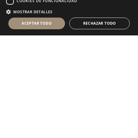
COOKIES DE FUNCIONALIDAD
MOSTRAR DETALLES
ACEPTAR TODO
RECHAZAR TODO
Antolini Luigi
& C. S.p.a.
®
sociedad de derecho italiano con
DOMICILIO SOCIAL
en Via Napoleone, 6
37015 Sant’Ambrogio di Valpolicella
VERONA
Registro mercantil de Verona
NIF-CIF - IT 0044809 023 3