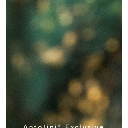
Antolini
Exclusive
®