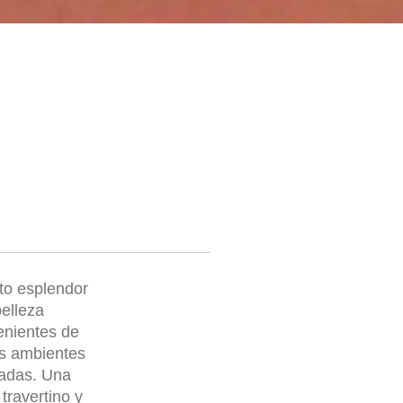
ito esplendor
elleza
enientes de
os ambientes
nadas. Una
travertino y