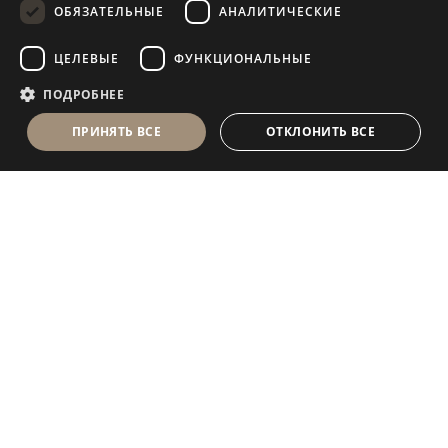
ОБЯЗАТЕЛЬНЫЕ
АНАЛИТИЧЕСКИЕ
FRENCH
ЦЕЛЕВЫЕ
ФУНКЦИОНАЛЬНЫЕ
ПОДРОБНЕЕ
ПРИНЯТЬ ВСЕ
ОТКЛОНИТЬ ВСЕ
Antolini Luigi
& C. S.p.a.
®
Компания, осуществляющая деятельность согласно
законодательству Италии
ЮРИДИЧЕСКИЙ АДРЕС
in Via Napoleone, 6
37015 Sant’Ambrogio di Valpolicella
VERONA