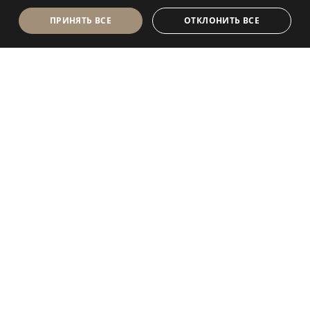
ПРИНЯТЬ ВСЕ
ОТКЛОНИТЬ ВСЕ
Antolini Luigi
& C. S.p.a.
®
Компания, осуществляющая деятельность согласно
законодательству Италии
ЮРИДИЧЕСКИЙ АДРЕС
in Via Napoleone, 6
37015 Sant’Ambrogio di Valpolicella
VERONA
Регистр юридических лиц Вероны
P.IVA / VAT (Номер плательщика НДС) - IT 0044809
023 3
REA - VR-139580 от 10 июля 1974 г.
Уставный капитал € 6 565 260 полностью внесенный
Электронный адрес P.E.C.
al.spa@pec.antolini.it