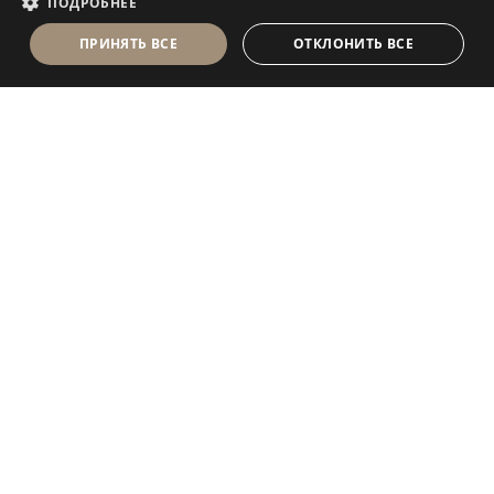
ПОДРОБНЕЕ
ПРИНЯТЬ ВСЕ
ОТКЛОНИТЬ ВСЕ
Antolini Luigi
& C. S.p.a.
®
Компания, осуществляющая деятельность согласно
законодательству Италии
ЮРИДИЧЕСКИЙ АДРЕС