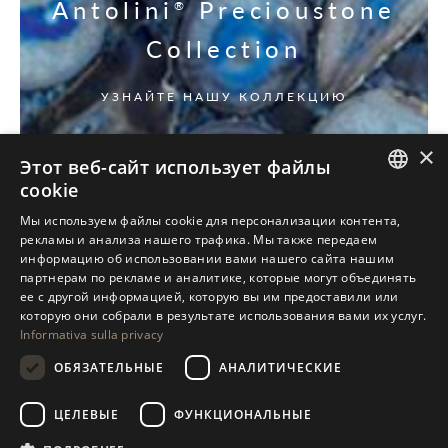
Antolini
Precioustone
®
Collection
УЗНАЙТЕ НАШУ КОЛЛЕКЦИЮ
×
Этот веб-сайт использует файлы
cookie
ITALIAN
Мы используем файлы cookie для персонализации контента,
рекламы и анализа нашего трафика. Мы также передаем
ENGLISH
информацию об использовании вами нашего сайта нашим
партнерам по рекламе и аналитике, которые могут объединять
SPANISH
ее с другой информацией, которую вы им предоставили или
GERMAN
которую они собрали в результате использования вами их услуг.
Informativa sulla privacy
RUSSIAN
ОБЯЗАТЕЛЬНЫЕ
АНАЛИТИЧЕСКИЕ
FRENCH
ЦЕЛЕВЫЕ
ФУНКЦИОНАЛЬНЫЕ