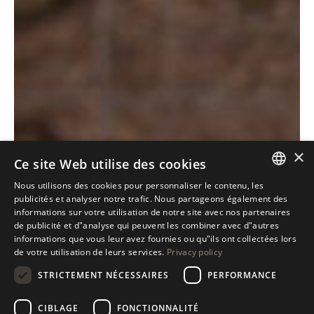
×
Ce site Web utilise des cookies
Nous utilisons des cookies pour personnaliser le contenu, les
ITALIAN
publicités et analyser notre trafic. Nous partageons également des
informations sur votre utilisation de notre site avec nos partenaires
ENGLISH
de publicité et d"analyse qui peuvent les combiner avec d"autres
informations que vous leur avez fournies ou qu"ils ont collectées lors
SPANISH
de votre utilisation de leurs services.
Privacy policy
GERMAN
STRICTEMENT NÉCESSAIRES
PERFORMANCE
RUSSIAN
Antolini
Gemstone
®
CIBLAGE
FONCTIONNALITÉ