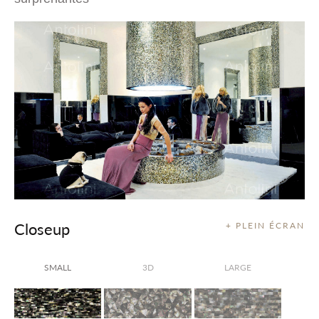
Closeup
+ PLEIN ÉCRAN
SMALL
3D
LARGE