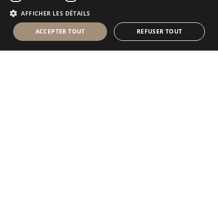
FRENCH
Collection
AFFICHER LES DÉTAILS
ACCEPTER TOUT
REFUSER TOUT
DÉCOUVREZ NOTRE COLLECTION