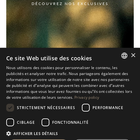
DÉCOUVREZ NOS EXCLUSIVES
×
Ce site Web utilise des cookies
Nous utilisons des cookies pour personnaliser le contenu, les
ITALIAN
publicités et analyser notre trafic. Nous partageons également des
informations sur votre utilisation de notre site avec nos partenaires
ENGLISH
de publicité et d"analyse qui peuvent les combiner avec d"autres
informations que vous leur avez fournies ou qu"ils ont collectées lors
SPANISH
de votre utilisation de leurs services.
Privacy policy
GERMAN
STRICTEMENT NÉCESSAIRES
PERFORMANCE
RUSSIAN
CIBLAGE
FONCTIONNALITÉ
FRENCH
AFFICHER LES DÉTAILS