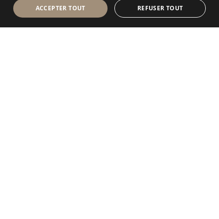
ACCEPTER TOUT
REFUSER TOUT
Antolini Luigi
& C. S.p.a.
®
Société de droit italien
SIÈGE SOCIAL
Via Napoleone, 6
37015 Sant’Ambrogio di Valpolicella
VERONA
Registre des entreprises de Vérone
Num. intracom. / VAT - IT 0044809 023 3
REA - VR-139580 du 10 juillet 1974
Capital social € 6.565.260 E.V.
P.E.C.
al.spa@pec.antolini.it