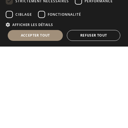
STRICTEMENT NÉCESSAIRES
PERFORMANCE
RUSSIAN
CIBLAGE
FONCTIONNALITÉ
FRENCH
AFFICHER LES DÉTAILS
ACCEPTER TOUT
REFUSER TOUT
Antolini Luigi
& C. S.p.a.
®
Société de droit italien
SIÈGE SOCIAL
Via Napoleone, 6
37015 Sant’Ambrogio di Valpolicella
VERONA