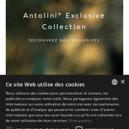
Antolini
Exclusive
®
Collection
DÉCOUVREZ NOS EXCLUSIVES
×
Ce site Web utilise des cookies
Nous utilisons des cookies pour personnaliser le contenu, les
ITALIAN
publicités et analyser notre trafic. Nous partageons également des
informations sur votre utilisation de notre site avec nos partenaires
ENGLISH
de publicité et d"analyse qui peuvent les combiner avec d"autres
informations que vous leur avez fournies ou qu"ils ont collectées lors
SPANISH
de votre utilisation de leurs services.
Privacy policy
GERMAN