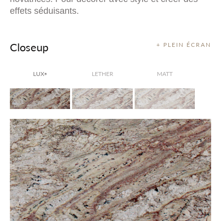
effets séduisants.
Closeup
+ PLEIN ÉCRAN
LUX
LETHER
MATT
®