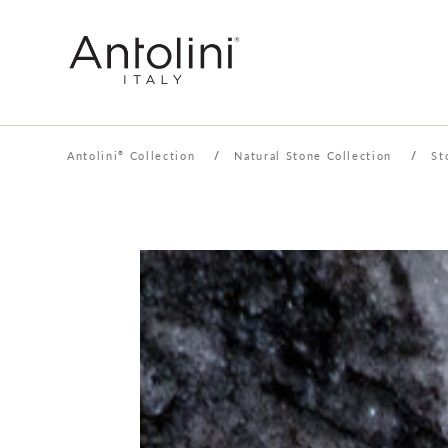
Antolini
Collection
/
Natural Stone Collection
/
St
®