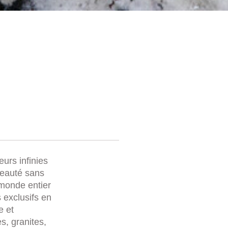
eurs infinies
beauté sans
 monde entier
 exclusifs en
e et
s, granites,