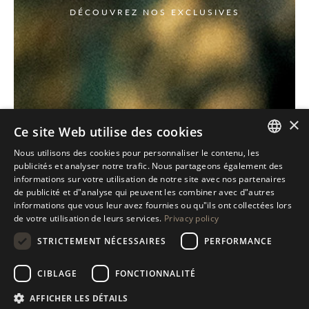
DÉCOUVREZ NOS EXCLUSIVES
×
Ce site Web utilise des cookies
Nous utilisons des cookies pour personnaliser le contenu, les
ITALIAN
publicités et analyser notre trafic. Nous partageons également des
informations sur votre utilisation de notre site avec nos partenaires
ENGLISH
de publicité et d"analyse qui peuvent les combiner avec d"autres
informations que vous leur avez fournies ou qu"ils ont collectées lors
SPANISH
de votre utilisation de leurs services.
Privacy policy
GERMAN
STRICTEMENT NÉCESSAIRES
PERFORMANCE
RUSSIAN
CIBLAGE
FONCTIONNALITÉ
FRENCH
AFFICHER LES DÉTAILS