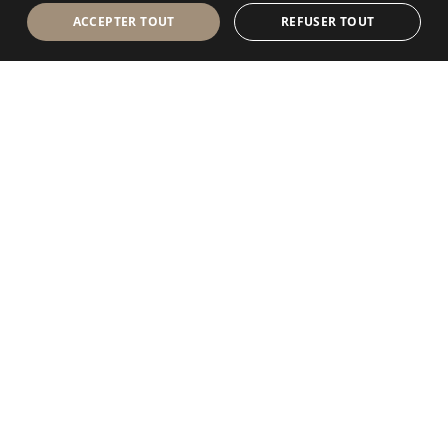
ACCEPTER TOUT
REFUSER TOUT
Antolini Luigi
& C. S.p.a.
®
Société de droit italien
SIÈGE SOCIAL
Via Napoleone, 6
37015 Sant’Ambrogio di Valpolicella
VERONA
Registre des entreprises de Vérone
Num. intracom. / VAT - IT 0044809 023 3
REA - VR-139580 du 10 juillet 1974
Capital social € 6.565.260 E.V.
P.E.C.
al.spa@pec.antolini.it