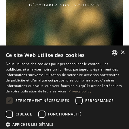
DÉCOUVREZ NOS EXCLUSIVES
×
Ce site Web utilise des cookies
Nous utilisons des cookies pour personnaliser le contenu, les
ITALIAN
publicités et analyser notre trafic. Nous partageons également des
informations sur votre utilisation de notre site avec nos partenaires
ENGLISH
de publicité et d"analyse qui peuvent les combiner avec d"autres
informations que vous leur avez fournies ou qu"ils ont collectées lors
SPANISH
de votre utilisation de leurs services.
Privacy policy
GERMAN
STRICTEMENT NÉCESSAIRES
PERFORMANCE
RUSSIAN
CIBLAGE
FONCTIONNALITÉ
FRENCH
AFFICHER LES DÉTAILS