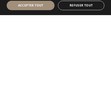
ACCEPTER TOUT
REFUSER TOUT
Antolini Luigi
& C. S.p.a.
®
Société de droit italien
SIÈGE SOCIAL
Via Napoleone, 6
37015 Sant’Ambrogio di Valpolicella
VERONA
Registre des entreprises de Vérone
Num. intracom. / VAT - IT 0044809 023 3
REA - VR-139580 du 10 juillet 1974
Capital social € 6.565.260 E.V.
P.E.C.
al.spa@pec.antolini.it