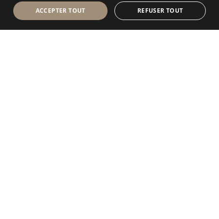
ACCEPTER TOUT
REFUSER TOUT
Antolini Luigi
& C. S.p.a.
®
Société de droit italien
SIÈGE SOCIAL
Via Napoleone, 6
37015 Sant’Ambrogio di Valpolicella
VERONA
Registre des entreprises de Vérone
Num. intracom. / VAT - IT 0044809 023 3
REA - VR-139580 du 10 juillet 1974
Capital social € 6.565.260 E.V.
P.E.C.
al.spa@pec.antolini.it