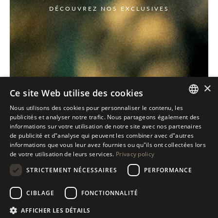
DÉCOUVREZ NOS EXCLUSIVES
×
Ce site Web utilise des cookies
Nous utilisons des cookies pour personnaliser le contenu, les
ITALIAN
publicités et analyser notre trafic. Nous partageons également des
informations sur votre utilisation de notre site avec nos partenaires
ENGLISH
de publicité et d"analyse qui peuvent les combiner avec d"autres
informations que vous leur avez fournies ou qu"ils ont collectées lors
SPANISH
de votre utilisation de leurs services.
Privacy policy
GERMAN
STRICTEMENT NÉCESSAIRES
PERFORMANCE
RUSSIAN
CIBLAGE
FONCTIONNALITÉ
FRENCH
AFFICHER LES DÉTAILS