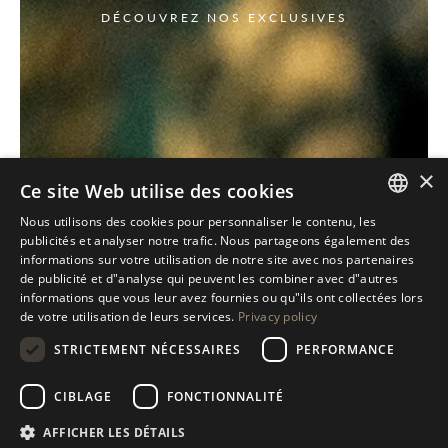
DÉCOUVREZ NOS EXCLUSIVES
×
Ce site Web utilise des cookies
Nous utilisons des cookies pour personnaliser le contenu, les
ITALIAN
publicités et analyser notre trafic. Nous partageons également des
informations sur votre utilisation de notre site avec nos partenaires
ENGLISH
de publicité et d"analyse qui peuvent les combiner avec d"autres
informations que vous leur avez fournies ou qu"ils ont collectées lors
SPANISH
de votre utilisation de leurs services.
Privacy policy
GERMAN
STRICTEMENT NÉCESSAIRES
PERFORMANCE
RUSSIAN
CIBLAGE
FONCTIONNALITÉ
FRENCH
AFFICHER LES DÉTAILS