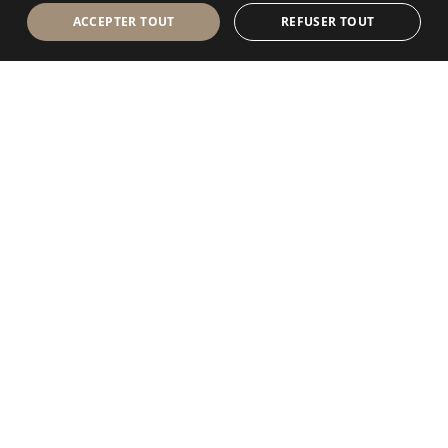
ACCEPTER TOUT
REFUSER TOUT
Antolini Luigi
& C. S.p.a.
®
Société de droit italien
SIÈGE SOCIAL
Via Napoleone, 6
37015 Sant’Ambrogio di Valpolicella
VERONA
Registre des entreprises de Vérone
Num. intracom. / VAT - IT 0044809 023 3
REA - VR-139580 du 10 juillet 1974
Capital social € 6.565.260 E.V.
P.E.C.
al.spa@pec.antolini.it