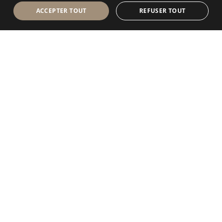
ACCEPTER TOUT
REFUSER TOUT
Antolini Luigi
& C. S.p.a.
®
Société de droit italien
SIÈGE SOCIAL
Via Napoleone, 6
37015 Sant’Ambrogio di Valpolicella
VERONA
Registre des entreprises de Vérone
Num. intracom. / VAT - IT 0044809 023 3
REA - VR-139580 du 10 juillet 1974
Capital social € 6.565.260 E.V.
P.E.C.
al.spa@pec.antolini.it