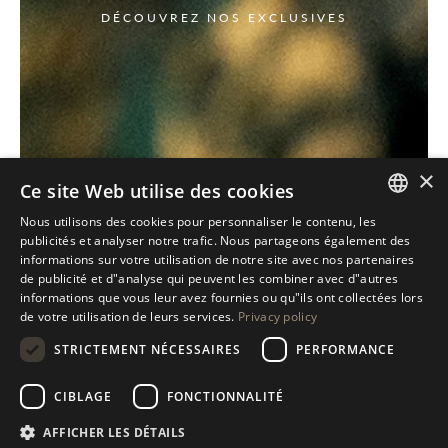
DÉCOUVREZ NOS EXCLUSIVES
×
Ce site Web utilise des cookies
Nous utilisons des cookies pour personnaliser le contenu, les
ITALIAN
publicités et analyser notre trafic. Nous partageons également des
informations sur votre utilisation de notre site avec nos partenaires
ENGLISH
de publicité et d"analyse qui peuvent les combiner avec d"autres
informations que vous leur avez fournies ou qu"ils ont collectées lors
SPANISH
de votre utilisation de leurs services.
Privacy policy
GERMAN
STRICTEMENT NÉCESSAIRES
PERFORMANCE
RUSSIAN
CIBLAGE
FONCTIONNALITÉ
FRENCH
AFFICHER LES DÉTAILS