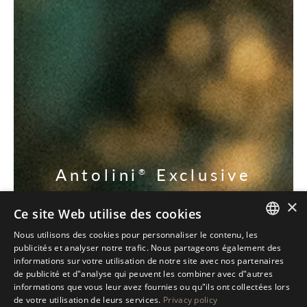
Antolini
Exclusive
®
Collection
×
Ce site Web utilise des cookies
DÉCOUVREZ NOS EXCLUSIVES
Nous utilisons des cookies pour personnaliser le contenu, les
ITALIAN
publicités et analyser notre trafic. Nous partageons également des
informations sur votre utilisation de notre site avec nos partenaires
ENGLISH
de publicité et d"analyse qui peuvent les combiner avec d"autres
informations que vous leur avez fournies ou qu"ils ont collectées lors
SPANISH
de votre utilisation de leurs services.
Privacy policy