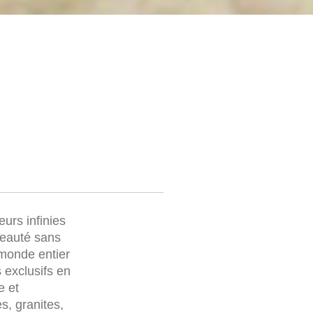
eurs infinies
beauté sans
 monde entier
 exclusifs en
e et
s, granites,