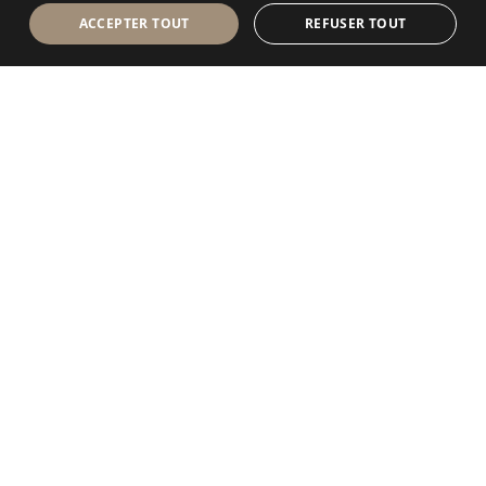
ACCEPTER TOUT
REFUSER TOUT
Antolini Luigi
& C. S.p.a.
®
Société de droit italien
SIÈGE SOCIAL
Via Napoleone, 6
37015 Sant’Ambrogio di Valpolicella
VERONA
Registre des entreprises de Vérone
Num. intracom. / VAT - IT 0044809 023 3
REA - VR-139580 du 10 juillet 1974
Capital social € 6.565.260 E.V.
P.E.C.
al.spa@pec.antolini.it