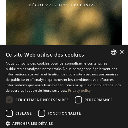
DÉCOUVREZ NOS EXCLUSIVES
×
Ce site Web utilise des cookies
Nous utilisons des cookies pour personnaliser le contenu, les
ITALIAN
publicités et analyser notre trafic. Nous partageons également des
informations sur votre utilisation de notre site avec nos partenaires
ENGLISH
de publicité et d"analyse qui peuvent les combiner avec d"autres
informations que vous leur avez fournies ou qu"ils ont collectées lors
SPANISH
de votre utilisation de leurs services.
Privacy policy
GERMAN
STRICTEMENT NÉCESSAIRES
PERFORMANCE
RUSSIAN
CIBLAGE
FONCTIONNALITÉ
FRENCH
AFFICHER LES DÉTAILS