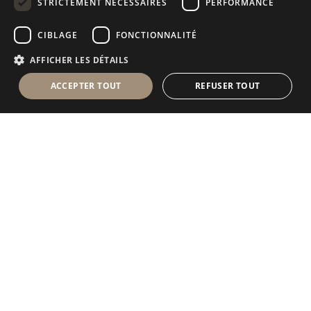
STRICTEMENT NÉCESSAIRES
PERFORMANCE
RUSSIAN
CIBLAGE
FONCTIONNALITÉ
FRENCH
AFFICHER LES DÉTAILS
ACCEPTER TOUT
REFUSER TOUT
Antolini Luigi
& C. S.p.a.
®
Société de droit italien
SIÈGE SOCIAL
Via Napoleone, 6
37015 Sant’Ambrogio di Valpolicella
VERONA