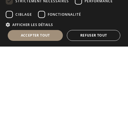
STRICTEMENT NÉCESSAIRES
PERFORMANCE
RUSSIAN
CIBLAGE
FONCTIONNALITÉ
FRENCH
AFFICHER LES DÉTAILS
ACCEPTER TOUT
REFUSER TOUT
Antolini Luigi
& C. S.p.a.
®
Société de droit italien
SIÈGE SOCIAL
Via Napoleone, 6
37015 Sant’Ambrogio di Valpolicella
VERONA