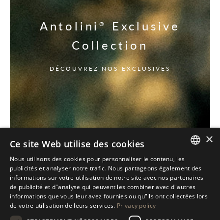
Antolini
Exclusive
®
Collection
DÉCOUVREZ NOS EXCLUSIVES
×
Ce site Web utilise des cookies
Nous utilisons des cookies pour personnaliser le contenu, les
ITALIAN
publicités et analyser notre trafic. Nous partageons également des
informations sur votre utilisation de notre site avec nos partenaires
ENGLISH
de publicité et d"analyse qui peuvent les combiner avec d"autres
informations que vous leur avez fournies ou qu"ils ont collectées lors
SPANISH
de votre utilisation de leurs services.
Privacy policy
GERMAN