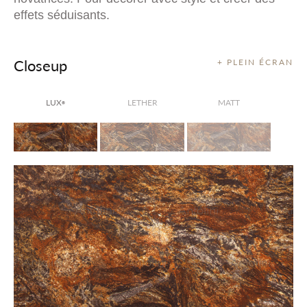
effets séduisants.
Closeup
+ PLEIN ÉCRAN
LUX
LETHER
MATT
®