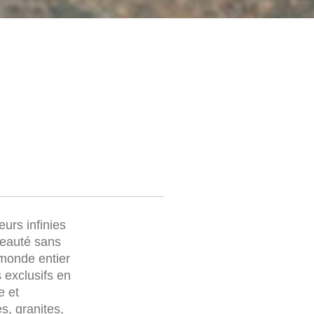
eurs infinies
beauté sans
 monde entier
 exclusifs en
e et
s, granites,