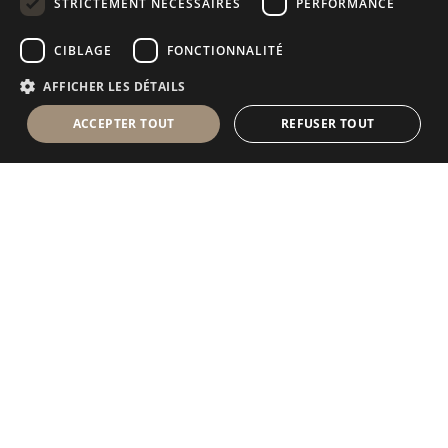
STRICTEMENT NÉCESSAIRES
PERFORMANCE
RUSSIAN
CIBLAGE
FONCTIONNALITÉ
FRENCH
AFFICHER LES DÉTAILS
ACCEPTER TOUT
REFUSER TOUT
Antolini Luigi
& C. S.p.a.
®
Société de droit italien
SIÈGE SOCIAL
Via Napoleone, 6
37015 Sant’Ambrogio di Valpolicella
VERONA