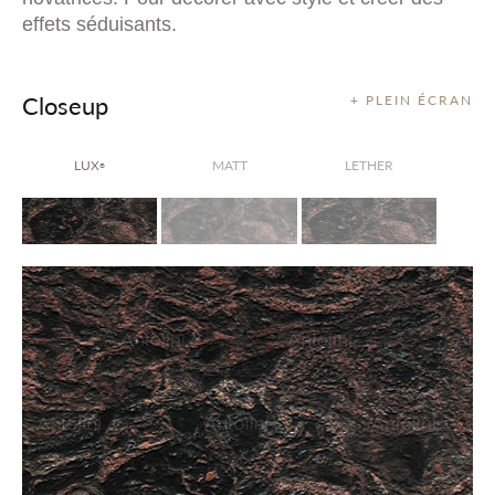
effets séduisants.
Closeup
+ PLEIN ÉCRAN
LUX
MATT
LETHER
®