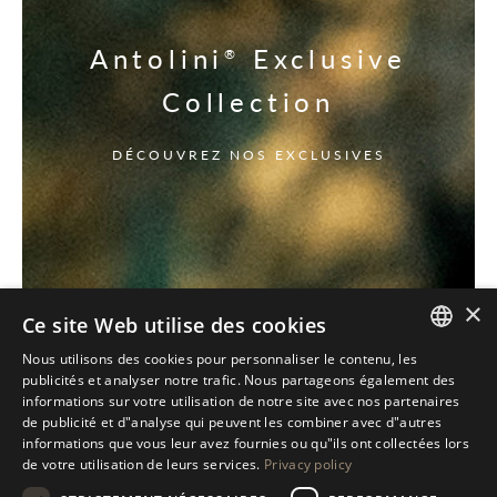
Antolini
Exclusive
®
Collection
DÉCOUVREZ NOS EXCLUSIVES
×
Ce site Web utilise des cookies
Nous utilisons des cookies pour personnaliser le contenu, les
ITALIAN
publicités et analyser notre trafic. Nous partageons également des
informations sur votre utilisation de notre site avec nos partenaires
ENGLISH
de publicité et d"analyse qui peuvent les combiner avec d"autres
informations que vous leur avez fournies ou qu"ils ont collectées lors
SPANISH
de votre utilisation de leurs services.
Privacy policy
GERMAN