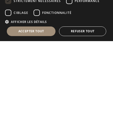
STRICTEMENT NÉCESSAIRES
PERFORMANCE
RUSSIAN
CIBLAGE
FONCTIONNALITÉ
FRENCH
AFFICHER LES DÉTAILS
ACCEPTER TOUT
REFUSER TOUT
Antolini Luigi
& C. S.p.a.
®
Société de droit italien
SIÈGE SOCIAL
Via Napoleone, 6
37015 Sant’Ambrogio di Valpolicella
VERONA