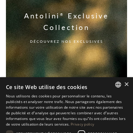
Antolini
Exclusive
®
Collection
DÉCOUVREZ NOS EXCLUSIVES
×
Ce site Web utilise des cookies
Nous utilisons des cookies pour personnaliser le contenu, les
ITALIAN
publicités et analyser notre trafic. Nous partageons également des
informations sur votre utilisation de notre site avec nos partenaires
ENGLISH
de publicité et d"analyse qui peuvent les combiner avec d"autres
informations que vous leur avez fournies ou qu"ils ont collectées lors
SPANISH
de votre utilisation de leurs services.
Privacy policy
GERMAN