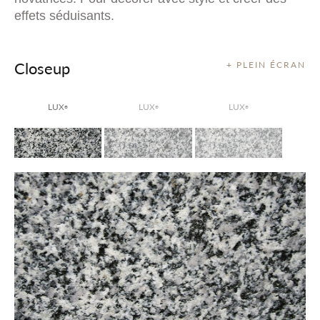
effets séduisants.
Closeup
+ PLEIN ÉCRAN
LUX
LUX
LUX
®
®
®